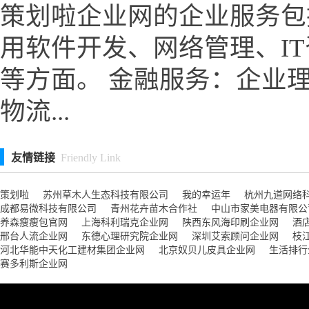
策划啦企业网的企业服务包
用软件开发、网络管理、I
等方面。 金融服务：企业
物流...
友情链接
Friendly Link
策划啦
苏州草木人生态科技有限公司
我的幸运年
杭州九道网络
成都易微科技有限公司
青州花卉苗木合作社
中山市家美电器有限公
养森瘦瘦包官网
上海科利瑞克企业网
陕西东风海印刷企业网
酒
邢台人流企业网
东德心理研究院企业网
深圳艾索顾问企业网
枝
河北华能中天化工建材集团企业网
北京奴贝儿皮具企业网
生活排行
赛多利斯企业网